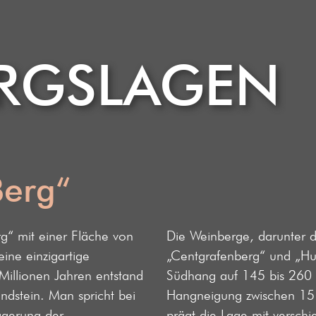
GS­­­LAGEN
Berg“
g“ mit einer Fläche von
Die Weinberge, darunter d
ine einzigartige
„Centgrafenberg“ und „Hun
Millionen Jahren entstand
Südhang auf 145 bis 260 
andstein. Man spricht bei
Hangneigung zwischen 15 
agerung der
prägt die Lage mit verschi